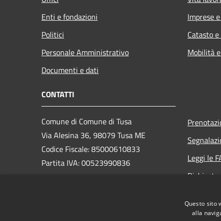
Enti e fondazioni
Imprese 
Politici
Catasto e
Personale Amministrativo
Mobilità e
Documenti e dati
CONTATTI
Comune di Comune di Tusa
Prenotaz
Via Alesina 36, 98079 Tusa ME
Segnalazi
Codice Fiscale: 85000610833
Leggi le 
Partita IVA: 00523990836
Richiesta
PEC:
comuneditusa@pec.it
Questo sito 
Centralino Unico: +39 0921330405
alla navig