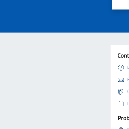
Cont
Prob