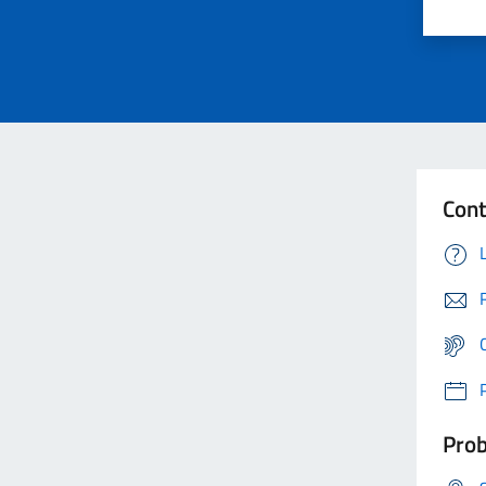
Cont
Prob