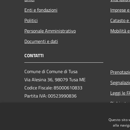
Enti e fondazioni
Imprese 
Politici
Catasto e
Personale Amministrativo
Mobilità e
Documenti e dati
CONTATTI
Comune di Comune di Tusa
Prenotaz
Via Alesina 36, 98079 Tusa ME
Segnalazi
Codice Fiscale: 85000610833
Leggi le 
Partita IVA: 00523990836
Richiesta
PEC:
comuneditusa@pec.it
Questo sito 
Centralino Unico: +39 0921330405
alla navig