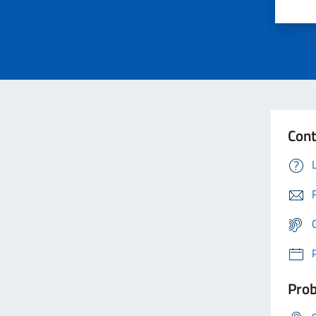
Cont
Prob