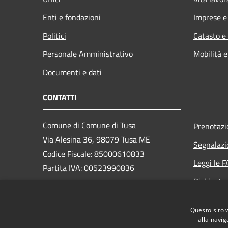
Enti e fondazioni
Imprese 
Politici
Catasto e
Personale Amministrativo
Mobilità e
Documenti e dati
CONTATTI
Comune di Comune di Tusa
Prenotaz
Via Alesina 36, 98079 Tusa ME
Segnalazi
Codice Fiscale: 85000610833
Leggi le 
Partita IVA: 00523990836
Richiesta
PEC:
comuneditusa@pec.it
Questo sito 
Centralino Unico: +39 0921330405
alla navig