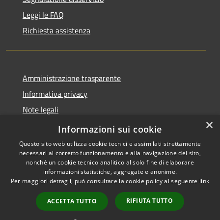
Leggi le FAQ
Richiesta assistenza
Amministrazione trasparente
Informativa privacy
Note legali
×
Dichiarazione di accessibilità
Informazioni sui cookie
Questo sito web utilizza cookie tecnici e assimilati strettamente
necessari al corretto funzionamento e alla navigazione del sito,
nonché un cookie tecnico analitico al solo fine di elaborare
informazioni statistiche, aggregate e anonime.
RSS
Copyright © 2026 • Comune di
Per maggiori dettagli, può consultare la cookie policy al seguente
link
Accessibilità
Tusa • Powered by
Privacy
Municipium
Accesso
•
RIFIUTA TUTTO
ACCETTA TUTTO
Cookie
redazione