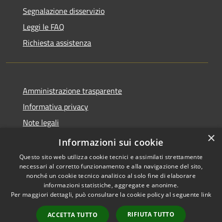
Segnalazione disservizio
Leggi le FAQ
Richiesta assistenza
Amministrazione trasparente
Informativa privacy
Note legali
×
Dichiarazione di accessibilità
Informazioni sui cookie
Questo sito web utilizza cookie tecnici e assimilati strettamente
necessari al corretto funzionamento e alla navigazione del sito,
nonché un cookie tecnico analitico al solo fine di elaborare
informazioni statistiche, aggregate e anonime.
RSS
Copyright © 2026 • Comune di
Per maggiori dettagli, può consultare la cookie policy al seguente
link
Accessibilità
Tusa • Powered by
Privacy
Municipium
Accesso
•
RIFIUTA TUTTO
ACCETTA TUTTO