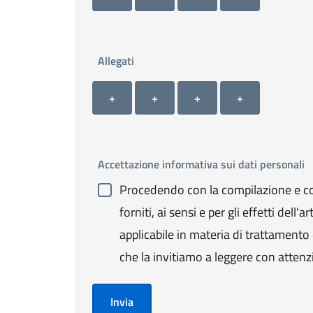
Allegati
Allegato 1
Allegato 2
Allegato 3
Allegato 4
+ Carica allegato 1
+ Carica allegato 2
+ Carica allegato 3
+ Carica allegato 4
+
+
+
+
Accettazione informativa sui dati personali
Procedendo con la compilazione e con
forniti, ai sensi e per gli effetti de
applicabile in materia di trattamento de
che la invitiamo a leggere con attenz
Invia