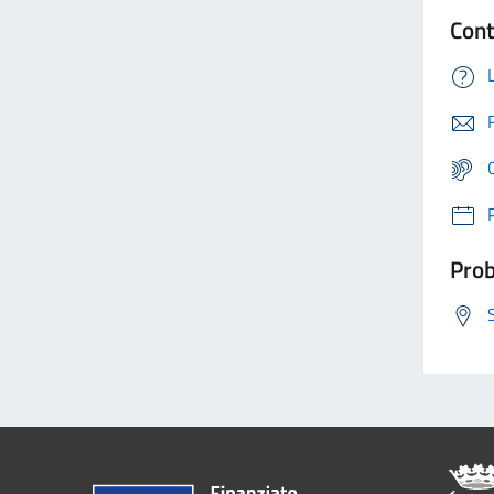
Cont
Prob