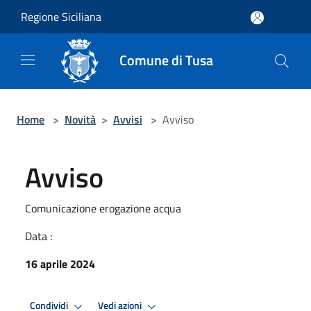
Salta al contenuto principale
Regione Siciliana
Comune di Tusa
Home
>
Novità
>
Avvisi
>
Avviso
Avviso
Comunicazione erogazione acqua
Data :
16 aprile 2024
Condividi
Vedi azioni