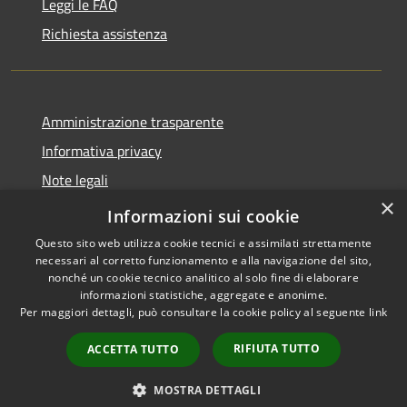
Leggi le FAQ
Richiesta assistenza
Amministrazione trasparente
Informativa privacy
Note legali
×
Dichiarazione di accessibilità
Informazioni sui cookie
Questo sito web utilizza cookie tecnici e assimilati strettamente
necessari al corretto funzionamento e alla navigazione del sito,
nonché un cookie tecnico analitico al solo fine di elaborare
informazioni statistiche, aggregate e anonime.
RSS
Copyright © 2026 • Comune di
Per maggiori dettagli, può consultare la cookie policy al seguente
link
Accessibilità
Tusa • Powered by
Privacy
Municipium
Accesso
•
RIFIUTA TUTTO
ACCETTA TUTTO
Cookie
redazione
Mappa del sito
MOSTRA DETTAGLI