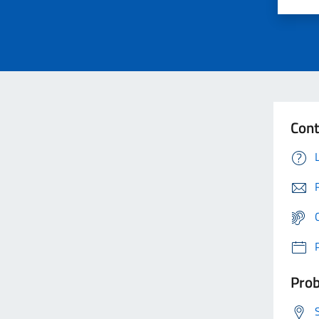
Cont
Prob