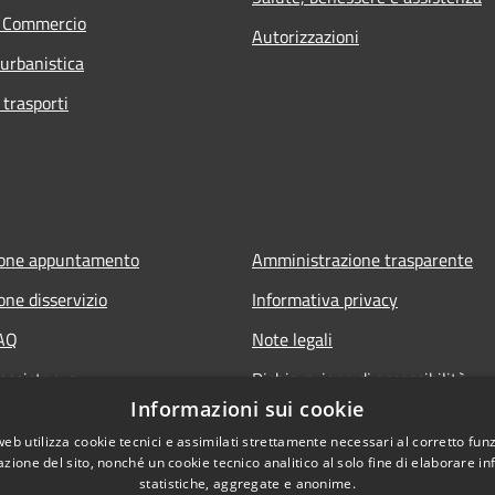
e Commercio
Autorizzazioni
 urbanistica
 trasporti
ione appuntamento
Amministrazione trasparente
one disservizio
Informativa privacy
FAQ
Note legali
 assistenza
Dichiarazione di accessibilità
Informazioni sui cookie
web utilizza cookie tecnici e assimilati strettamente necessari al corretto fu
azione del sito, nonché un cookie tecnico analitico al solo fine di elaborare i
statistiche, aggregate e anonime.