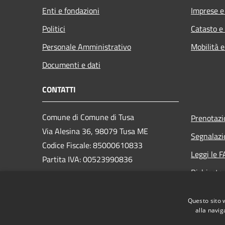
Enti e fondazioni
Imprese 
Politici
Catasto e
Personale Amministrativo
Mobilità e
Documenti e dati
CONTATTI
Comune di Comune di Tusa
Prenotaz
Via Alesina 36, 98079 Tusa ME
Segnalazi
Codice Fiscale: 85000610833
Leggi le 
Partita IVA: 00523990836
Richiesta
PEC:
comuneditusa@pec.it
Questo sito 
Centralino Unico: +39 0921330405
alla navig