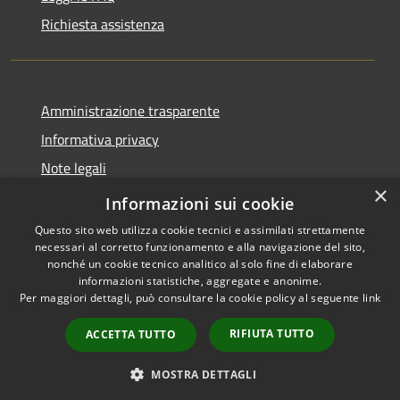
Richiesta assistenza
Amministrazione trasparente
Informativa privacy
Note legali
×
Dichiarazione di accessibilità
Informazioni sui cookie
Questo sito web utilizza cookie tecnici e assimilati strettamente
necessari al corretto funzionamento e alla navigazione del sito,
nonché un cookie tecnico analitico al solo fine di elaborare
informazioni statistiche, aggregate e anonime.
RSS
Copyright © 2026 • Comune di
Per maggiori dettagli, può consultare la cookie policy al seguente
link
Accessibilità
Tusa • Powered by
Privacy
Municipium
Accesso
•
RIFIUTA TUTTO
ACCETTA TUTTO
Cookie
redazione
Mappa del sito
MOSTRA DETTAGLI