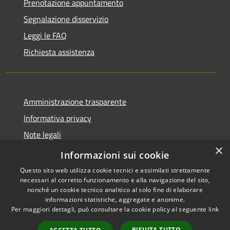
Prenotazione appuntamento
Segnalazione disservizio
Leggi le FAQ
Richiesta assistenza
Amministrazione trasparente
Informativa privacy
Note legali
×
Dichiarazione di accessibilità
Informazioni sui cookie
Questo sito web utilizza cookie tecnici e assimilati strettamente
necessari al corretto funzionamento e alla navigazione del sito,
nonché un cookie tecnico analitico al solo fine di elaborare
informazioni statistiche, aggregate e anonime.
RSS
Copyright © 2026 • Comune di
Per maggiori dettagli, può consultare la cookie policy al seguente
link
Accessibilità
Tusa • Powered by
Privacy
Municipium
Accesso
•
RIFIUTA TUTTO