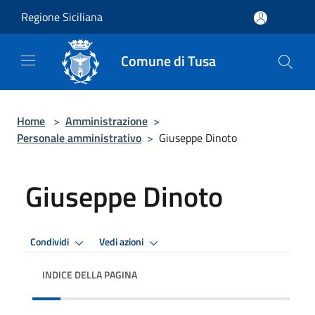
Salta al contenuto principale
Regione Siciliana
Comune di Tusa
Home
>
Amministrazione
>
Personale amministrativo
>
Giuseppe Dinoto
Giuseppe Dinoto
Condividi
Vedi azioni
INDICE DELLA PAGINA